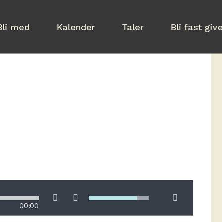
Bli med
Kalender
Taler
Bli fast giv
Last ned
00:00