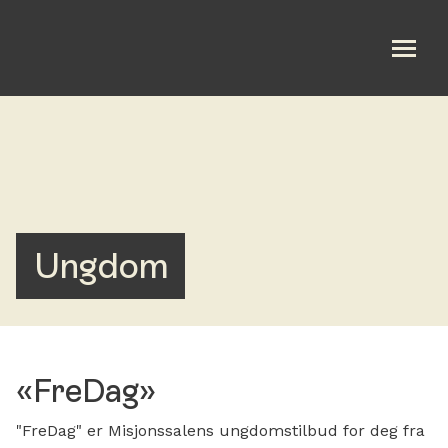
Om oss
Bli med
Kalender
Ungdom
Taler
Bli fast giver
«FreDag»
Elvanto
"FreDag" er Misjonssalens ungdomstilbud for deg fra