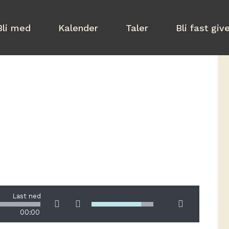
Bli med
Kalender
Taler
Bli fast giv
Last ned
00:00