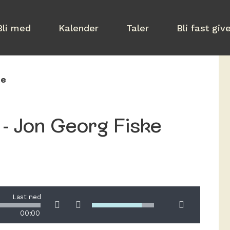
Bli med
Kalender
Taler
Bli fast giv
ke
- Jon Georg Fiske
Last ned
00:00